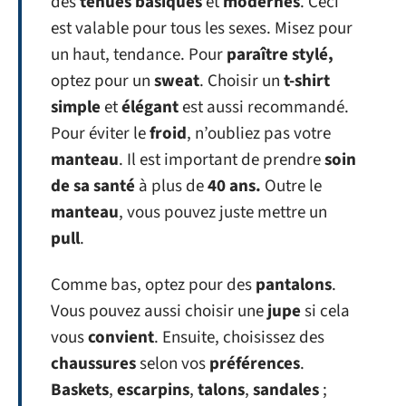
des
tenues basiques
et
modernes
. Ceci
est valable pour tous les sexes. Misez pour
un haut, tendance. Pour
paraître stylé,
optez pour un
sweat
. Choisir un
t-shirt
simple
et
élégant
est aussi recommandé.
Pour éviter le
froid
, n’oubliez pas votre
manteau
. Il est important de prendre
soin
de sa santé
à plus de
40 ans.
Outre le
manteau
, vous pouvez juste mettre un
pull
.
Comme bas, optez pour des
pantalons
.
Vous pouvez aussi choisir une
jupe
si cela
vous
convient
. Ensuite, choisissez des
chaussures
selon vos
préférences
.
Baskets
,
escarpins
,
talons
,
sandales
;