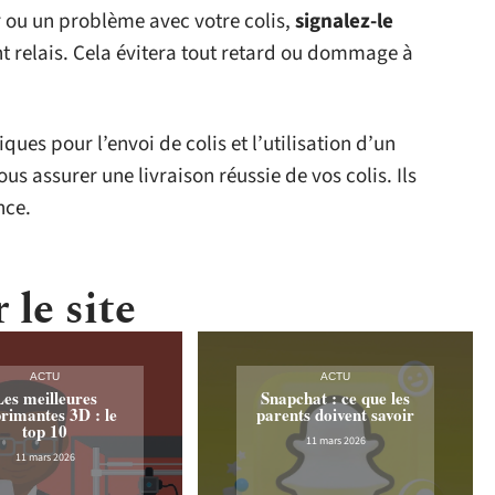
r ou un problème avec votre colis,
signalez-le
t relais. Cela évitera tout retard ou dommage à
ues pour l’envoi de colis et l’utilisation d’un
s assurer une livraison réussie de vos colis. Ils
nce.
 le site
ACTU
ACTU
Les meilleures
Snapchat : ce que les
rimantes 3D : le
parents doivent savoir
top 10
11 mars 2026
11 mars 2026