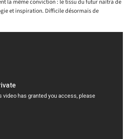
t la même conviction : le tissu du futur naîtra de
gie et inspiration. Difficile désormais de