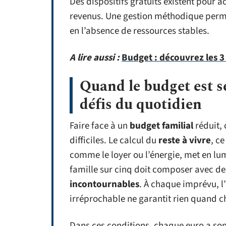
Des dispositifs gratuits existent pour
revenus. Une gestion méthodique per
en l’absence de ressources stables.
A lire aussi :
Budget : découvrez les 3
Quand le budget est se
défis du quotidien
Faire face à un
budget familial
réduit, 
difficiles. Le calcul du
reste à vivre
, ce
comme le loyer ou l’énergie, met en lum
famille sur cinq doit composer avec de
incontournables
. À chaque imprévu, l
irréprochable ne garantit rien quand 
Dans ces conditions, chaque euro a son 