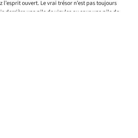
z l’esprit ouvert. Le vrai trésor n’est pas toujours
ois derrière une pile de vinyles ou sous une pile de
e chez vous.
 le site
ACTU
ACTU
es meilleures
Snapchat : ce que les
rimantes 3D : le
parents doivent
top 10
savoir
11 mars 2026
11 mars 2026