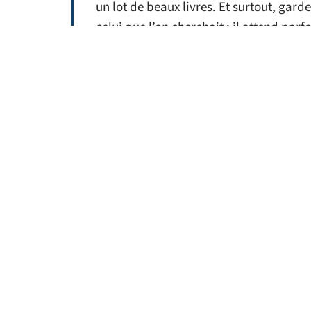
un lot de beaux livres. Et surtout, garde
celui que l’on cherchait : il attend parf
tissus, prêt à réécrire sa propre histoir
D'autres articles sur
ACTU
Quelle taille de
L
carton choisir pour
imp
un déménagement ?
11 mars 2026