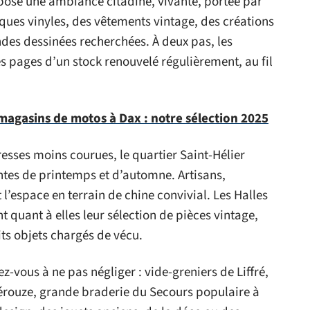
opose une ambiance citadine, vivante, portée par
sques vinyles, des vêtements vintage, des créations
ndes dessinées recherchées. À deux pas, les
es pages d’un stock renouvelé régulièrement, au fil
magasins de motos à Dax : notre sélection 2025
resses moins courues, le quartier Saint-Hélier
antes de printemps et d’automne. Artisans,
’espace en terrain de chine convivial. Les Halles
 quant à elles leur sélection de pièces vintage,
its objets chargés de vécu.
-vous à ne pas négliger : vide-greniers de Liffré,
érouze, grande braderie du Secours populaire à