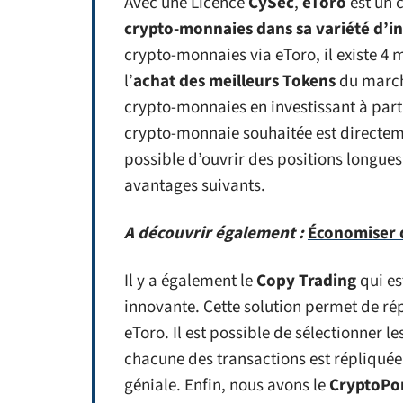
Avec une Licence
CySec
,
eToro
est un 
crypto-monnaies dans sa variété d’i
crypto-monnaies via eToro, il existe 4 mo
l’
achat des meilleurs Tokens
du marché
crypto-monnaies en investissant à parti
crypto-monnaie souhaitée est directeme
possible d’ouvrir des positions longue
avantages suivants.
A découvrir également :
Économiser d
Il y a également le
Copy Trading
qui es
innovante. Cette solution permet de ré
eToro. Il est possible de sélectionner les
chacune des transactions est répliqué
géniale. Enfin, nous avons le
CryptoPor