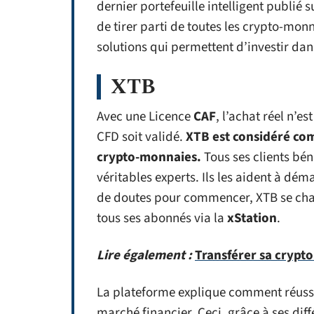
dernier portefeuille intelligent publié 
de tirer parti de toutes les crypto-monn
solutions qui permettent d’investir da
XTB
Avec une Licence
CAF
, l’achat réel n’e
CFD soit validé.
XTB est considéré co
crypto-monnaies.
Tous ses clients bé
véritables experts. Ils les aident à dém
de doutes pour commencer, XTB se char
tous ses abonnés via la
xStation
.
Lire également :
Transférer sa crypto
La plateforme explique comment réussir
marché financier. Ceci, grâce à ses dif