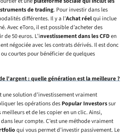
courtier et une
plateforme
sociale qui inclut les
nstruments de trading
. Pour investir dans les
dalités différentes. Il y a l’
Achat réel
qui inclue
. Avec eToro, il est possible d’acheter des
r de 50 euros. L’i
nvestissement dans les CFD
en
nt négociée avec les contrats dérivés. Il est donc
s ou courtes pour bénéficier de quelques
e l'argent : quelle génération est la meilleure ?
t une solution d’investissement vraiment
pliquer les opérations des
Popular Investors
sur
 meilleurs et de les copier en un clic. Ainsi,
e dans leur compte. C’est une méthode vraiment
tfolio
qui vous permet d’investir passivement. Le