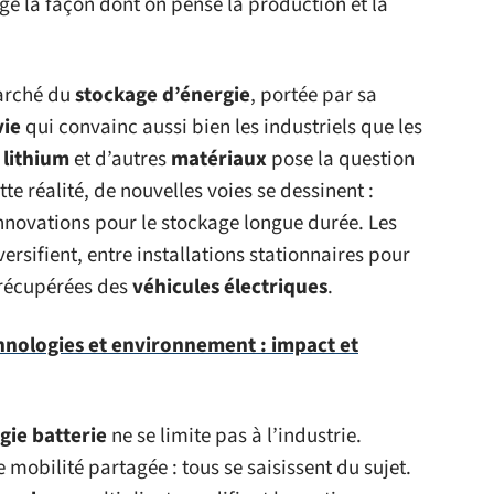
ge la façon dont on pense la production et la
arché du
stockage d’énergie
, portée par sa
vie
qui convainc aussi bien les industriels que les
e
lithium
et d’autres
matériaux
pose la question
te réalité, de nouvelles voies se dessinent :
innovations pour le stockage longue durée. Les
versifient, entre installations stationnaires pour
e récupérées des
véhicules électriques
.
hnologies et environnement : impact et
gie batterie
ne se limite pas à l’industrie.
e mobilité partagée : tous se saisissent du sujet.